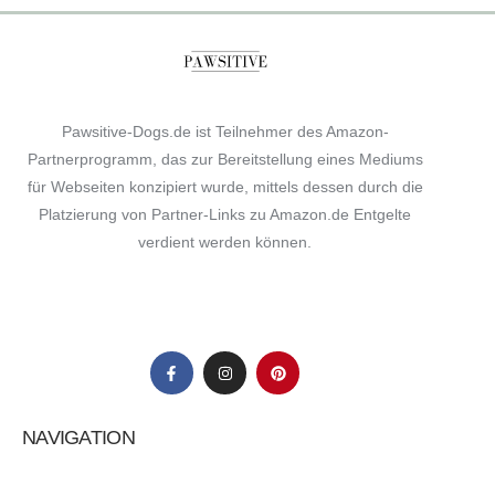
Deine E-Mail-Adresse wird nicht veröffentlicht.
Erforderliche Felder sind mit
*
markiert
Pawsitive-Dogs.de ist Teilnehmer des Amazon-
Comment
*
Partnerprogramm, das zur Bereitstellung eines Mediums
für Webseiten konzipiert wurde, mittels dessen durch die
Platzierung von Partner-Links zu Amazon.de Entgelte
verdient werden können.
Your Name
*
Your E-mail
*
Name, E-Mail-Adresse und Website in diesem Browser
für meinen nächsten Kommentar speichern.
NAVIGATION