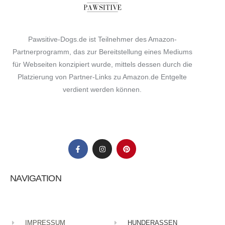
Deine E-Mail-Adresse wird nicht veröffentlicht.
Erforderliche Felder sind mit
*
markiert
Pawsitive-Dogs.de ist Teilnehmer des Amazon-
Comment
*
Partnerprogramm, das zur Bereitstellung eines Mediums
für Webseiten konzipiert wurde, mittels dessen durch die
Platzierung von Partner-Links zu Amazon.de Entgelte
verdient werden können.
Your Name
*
Your E-mail
*
Name, E-Mail-Adresse und Website in diesem Browser
für meinen nächsten Kommentar speichern.
NAVIGATION
Submit Comment
IMPRESSUM
HUNDERASSEN