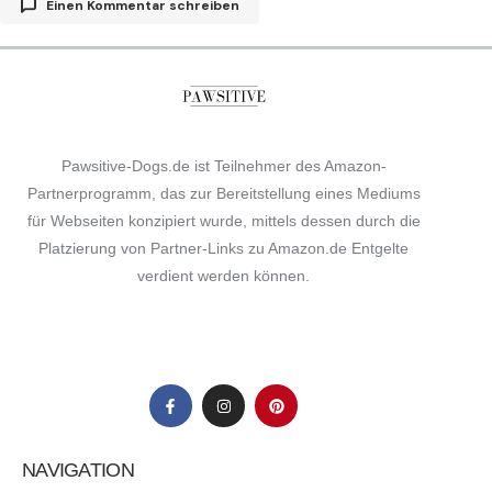
Einen Kommentar schreiben
Deine E-Mail-Adresse wird nicht veröffentlicht.
Erforderliche Felder sind mit
*
markiert
Pawsitive-Dogs.de ist Teilnehmer des Amazon-
Comment
*
Partnerprogramm, das zur Bereitstellung eines Mediums
für Webseiten konzipiert wurde, mittels dessen durch die
Platzierung von Partner-Links zu Amazon.de Entgelte
verdient werden können.
Your Name
*
Your E-mail
*
Name, E-Mail-Adresse und Website in diesem Browser
für meinen nächsten Kommentar speichern.
NAVIGATION