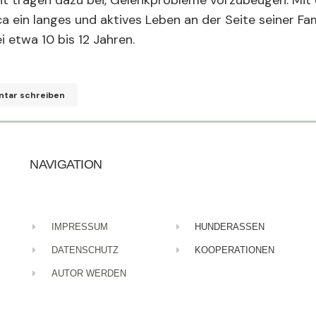
 tragen dazu bei, Gelenkprobleme vorzubeugen. Mit d
a ein langes und aktives Leben an der Seite seiner Fam
 etwa 10 bis 12 Jahren.
ntar schreiben
-Adresse wird nicht veröffentlicht.
Erforderliche Felder sind mit
NAVIGATION
*
IMPRESSUM
HUNDERASSEN
DATENSCHUTZ
KOOPERATIONEN
AUTOR WERDEN
*
Your E-mail
*