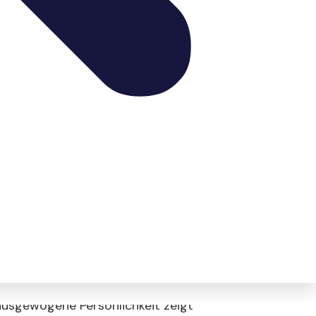
er Balearischen Inseln verbunden.
 Jahrhunderte hinweg als treuer
waren unerlässlich für den Schutz
t der Natur. Auf traditionellen
zwischen Mensch und Tier in der
ssigkeit, Treue und Ausdauer.
r auf einzigartige Weise
erlässigen Begleiter, der seine
t sich auch eine sanfte Seite, die
ausgewogene Persönlichkeit zeigt