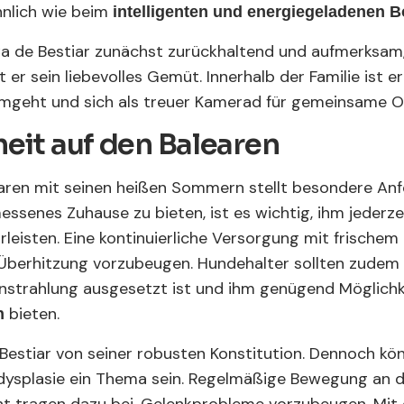
ähnlich wie beim
intelligenten und energiegeladenen B
a de Bestiar zunächst zurückhaltend und aufmerksam,
 er sein liebevolles Gemüt. Innerhalb der Familie ist er
 umgeht und sich als treuer Kamerad für gemeinsame O
eit auf den Balearen
earen mit seinen heißen Sommern stellt besondere An
ssenes Zuhause zu bieten, ist es wichtig, ihm jederz
eisten. Eine kontinuierliche Versorgung mit frischem 
Überhitzung vorzubeugen. Hundehalter sollten zudem 
einstrahlung ausgesetzt ist und ihm genügend Möglichk
bieten.
n
 Bestiar von seiner robusten Konstitution. Dennoch kön
dysplasie ein Thema sein. Regelmäßige Bewegung an d