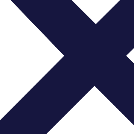
r Beweis stellte. Im Laufe der Zeit hat sich diese Ras
ebevollen Seite das Herz vieler Hundehalter erobert.
um Familienmitglied vollzog sich schrittweise, als d
hielt. Heute schätzen viele deutsche Hundefreunde die 
d dient, andererseits aber auch ein treuer und liebevo
iar mit der Kultur und den Traditionen der Balearen i
ntität verwurzelt und spiegelt die Lebensweise der Ins
iterrane Klima Mallorcas sind ebenso charakteristisc
nen
Inhaltsverzeichnis
 Traditionen
 Kern