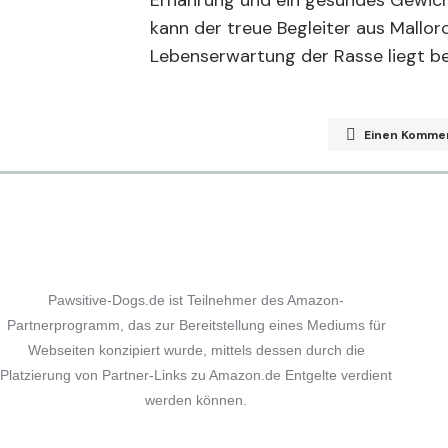
Ernährung und ein gesundes Gewicht
kann der treue Begleiter aus Mallorc
Lebenserwartung der Rasse liegt bei
Einen Komme
Deine E-Mail
markiert
Pawsitive-Dogs.de ist Teilnehmer des Amazon-
Comment
Partnerprogramm, das zur Bereitstellung eines Mediums für
Webseiten konzipiert wurde, mittels dessen durch die
Platzierung von Partner-Links zu Amazon.de Entgelte verdient
werden können.
Your Name