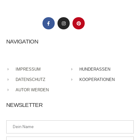
Your E-mail
*
Name, E-Mail-Adresse und Website in diesem Browser
für meinen nächsten Kommentar speichern.
NAVIGATION
Submit Comment
IMPRESSUM
HUNDERASSEN
DATENSCHUTZ
KOOPERATIONEN
AUTOR WERDEN
NEWSLETTER