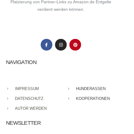
Platzierung von Partner-Links zu Amazon.de Entgelte
verdient werden können.
Your Name
*
Your E-mail
*
Name, E-Mail-Adresse und Website in diesem Browser
für meinen nächsten Kommentar speichern.
NAVIGATION
Submit Comment
IMPRESSUM
HUNDERASSEN
DATENSCHUTZ
KOOPERATIONEN
AUTOR WERDEN
NEWSLETTER