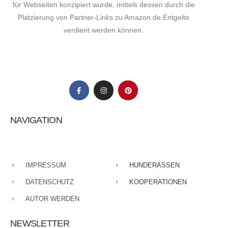
für Webseiten konzipiert wurde, mittels dessen durch die
Platzierung von Partner-Links zu Amazon.de Entgelte
verdient werden können.
Your Name
*
Your E-mail
*
Name, E-Mail-Adresse und Website in diesem Browser
für meinen nächsten Kommentar speichern.
NAVIGATION
Submit Comment
IMPRESSUM
HUNDERASSEN
DATENSCHUTZ
KOOPERATIONEN
AUTOR WERDEN
NEWSLETTER