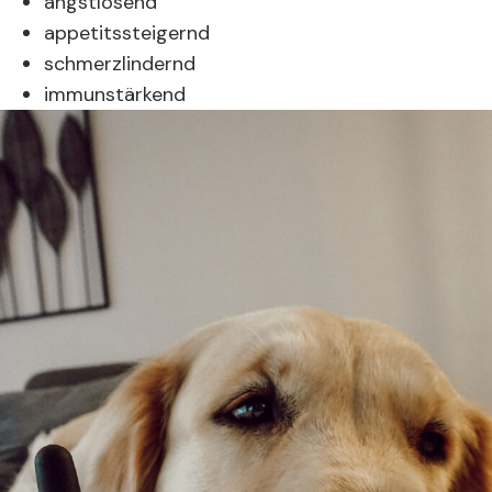
angstlösend
appetitssteigernd
schmerzlindernd
immunstärkend