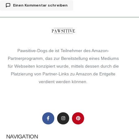
Einen Kommentar schreiben
Nadine
10. Januar 2024 um 10:08 Uhr
Vielen Dank für den super Blog 🙂
Wir wenden auch gerne CBD an Silvester für unsere
Pawsitive-Dogs.de ist Teilnehmer des Amazon-
Hundedame.
Partnerprogramm, das zur Bereitstellung eines Mediums
Eine kleine Anmerkung hätte ich: Es ist nicht
für Webseiten konzipiert wurde, mittels dessen durch die
empfohlen die Tropfen ins Futter zu mischen, da das
Platzierung von Partner-Links zu Amazon.de Entgelte
CBD über die Schleimhaut mit aufgenommen werden
verdient werden können.
soll, also einfach sich selbst auf die Hand tropfen
(einen Tropfen mehr nehmen wg. Rückständen) oder
dem Hund direkt ins Maul tröpfeln.
LG Nadine
NAVIGATION
Antworten