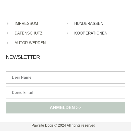
IMPRESSUM
HUNDERASSEN
Deine E-Mail-Adresse wird nicht veröffentlicht.
DATENSCHUTZ
KOOPERATIONEN
Erforderliche Felder sind mit
*
markiert
AUTOR WERDEN
Comment
*
NEWSLETTER
Your Name
*
Your E-mail
*
ANMELDEN >>
Name, E-Mail-Adresse und Website in diesem Browser
Pawsite Dogs © 2024 All rights reserved​
für meinen nächsten Kommentar speichern.