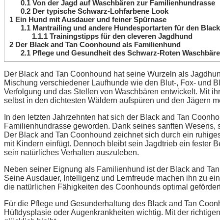
0.1
Von der Jagd auf Waschbären zur Familienhundrasse
0.2
Der typische Schwarz-Lohfarbene Look
1
Ein Hund mit Ausdauer und feiner Spürnase
1.1
Mantrailing und andere Hundesportarten für den Black
1.1.1
Trainingstipps für den cleveren Jagdhund
2
Der Black and Tan Coonhound als Familienhund
2.1
Pflege und Gesundheit des Schwarz-Roten Waschbär
Der Black and Tan Coonhound hat seine Wurzeln als Jagdhund 
Mischung verschiedener Laufhunde wie den Blut-, Fox- und Bla
Verfolgung und das Stellen von Waschbären entwickelt. Mit 
selbst in den dichtesten Wäldern aufspüren und den Jägern m
In den letzten Jahrzehnten hat sich der Black and Tan Coonho
Familienhundrasse geworden. Dank seines sanften Wesens, seine
Der Black and Tan Coonhound zeichnet sich durch ein ruhiges,
mit Kindern einfügt. Dennoch bleibt sein Jagdtrieb ein feste
sein natürliches Verhalten auszuleben.
Neben seiner Eignung als Familienhund ist der Black and Tan
Seine Ausdauer, Intelligenz und Lernfreude machen ihn zu ein
die natürlichen Fähigkeiten des Coonhounds optimal geförder
Für die Pflege und Gesunderhaltung des Black and Tan Coon
Hüftdysplasie oder Augenkrankheiten wichtig. Mit der richtige