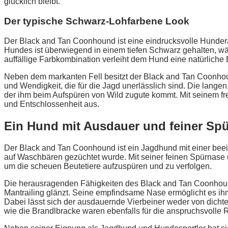
glücklich bleibt.
Der typische Schwarz-Lohfarbene Look
Der Black and Tan Coonhound ist eine eindrucksvolle Hunderas
Hundes ist überwiegend in einem tiefen Schwarz gehalten, wä
auffällige Farbkombination verleiht dem Hund eine natürliche 
Neben dem markanten Fell besitzt der Black and Tan Coonhou
und Wendigkeit, die für die Jagd unerlässlich sind. Die lan
der ihm beim Aufspüren von Wild zugute kommt. Mit seinem f
und Entschlossenheit aus.
Ein Hund mit Ausdauer und feiner Sp
Der Black and Tan Coonhound ist ein Jagdhund mit einer beein
auf Waschbären gezüchtet wurde. Mit seiner feinen Spürnase
um die scheuen Beutetiere aufzuspüren und zu verfolgen.
Die herausragenden Fähigkeiten des Black and Tan Coonhoun
Mantrailing glänzt. Seine empfindsame Nase ermöglicht es ihm, 
Dabei lässt sich der ausdauernde Vierbeiner weder von dich
wie die Brandlbracke waren ebenfalls für die anspruchsvolle 