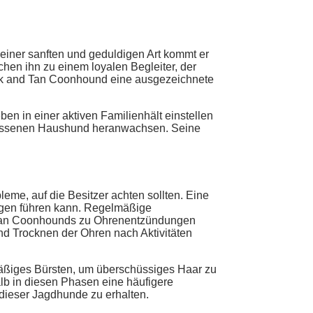
seiner sanften und geduldigen Art kommt er
hen ihn zu einem loyalen Begleiter, der
Black and Tan Coonhound eine ausgezeichnete
en in einer aktiven Familienhält einstellen
elassenen Haushund heranwachsen. Seine
me, auf die Besitzer achten sollten. Eine
ngen führen kann. Regelmäßige
 Tan Coonhounds zu Ohrenentzündungen
nd Trocknen der Ohren nach Aktivitäten
elmäßiges Bürsten, um überschüssiges Haar zu
lb in diesen Phasen eine häufigere
 dieser Jagdhunde zu erhalten.