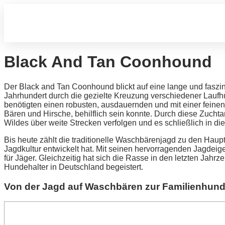
Black And Tan Coonhound
Der Black and Tan Coonhound blickt auf eine lange und faszi
Jahrhundert durch die gezielte Kreuzung verschiedener Lauf
benötigten einen robusten, ausdauernden und mit einer feine
Bären und Hirsche, behilflich sein konnte. Durch diese Zucht
Wildes über weite Strecken verfolgen und es schließlich in di
Bis heute zählt die traditionelle Waschbärenjagd zu den Haupt
Jagdkultur entwickelt hat. Mit seinen hervorragenden Jagdeig
für Jäger. Gleichzeitig hat sich die Rasse in den letzten Jah
Hundehalter in Deutschland begeistert.
Von der Jagd auf Waschbären zur Familienhun