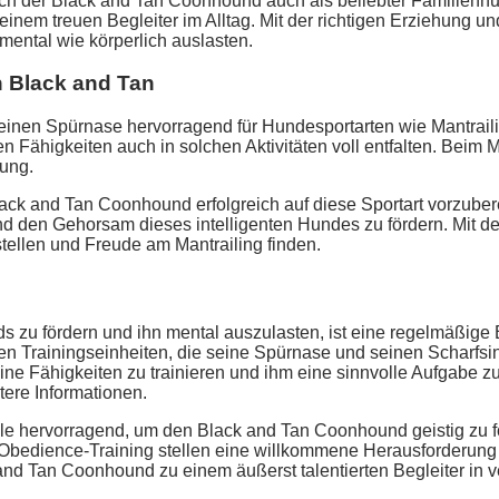
h der Black and Tan Coonhound auch als beliebter Familienhund
 einem treuen Begleiter im Alltag. Mit der richtigen Erziehung 
ental wie körperlich auslasten.
n Black and Tan
einen Spürnase hervorragend für Hundesportarten wie Mantrail
en Fähigkeiten auch in solchen Aktivitäten voll entfalten. Beim
ung.
lack and Tan Coonhound erfolgreich auf diese Sportart vorzuber
nd den Gehorsam dieses intelligenten Hundes zu fördern. Mit de
llen und Freude am Mantrailing finden.
 zu fördern und ihn mental auszulasten, ist eine regelmäßige 
en Trainingseinheiten, die seine Spürnase und seinen Scharfsin
seine Fähigkeiten zu trainieren und ihm eine sinnvolle Aufgabe
tere Informationen.
e hervorragend, um den Black and Tan Coonhound geistig zu fö
d Obedience-Training stellen eine willkommene Herausforderung f
nd Tan Coonhound zu einem äußerst talentierten Begleiter in 