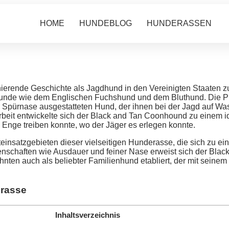
HOME
HUNDEBLOG
HUNDERASSEN
nierende Geschichte als Jagdhund in den Vereinigten Staaten z
hunde wie dem Englischen Fuchshund und dem Bluthund. Die Pio
n Spürnase ausgestatteten Hund, der ihnen bei der Jagd auf Wa
arbeit entwickelte sich der Black and Tan Coonhound zu einem i
e Enge treiben konnte, wo der Jäger es erlegen konnte.
einsatzgebieten dieser vielseitigen Hunderasse, die sich zu ei
enschaften wie Ausdauer und feiner Nase erweist sich der Blac
rzehnten auch als beliebter Familienhund etabliert, der mit sei
drasse
Inhaltsverzeichnis