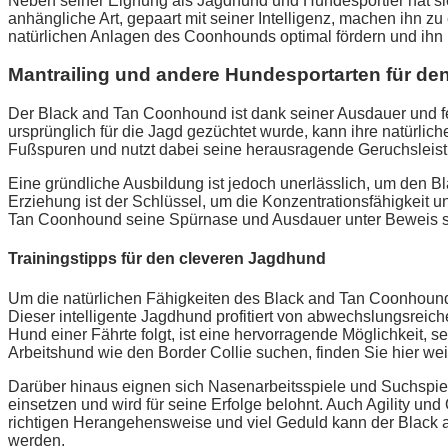
Neben seiner Eignung als Jagdhund und Hundesportler hat sic
anhängliche Art, gepaart mit seiner Intelligenz, machen ihn zu
natürlichen Anlagen des Coonhounds optimal fördern und ihn m
Mantrailing und andere Hundesportarten für de
Der Black and Tan Coonhound ist dank seiner Ausdauer und f
ursprünglich für die Jagd gezüchtet wurde, kann ihre natürlich
Fußspuren und nutzt dabei seine herausragende Geruchsleist
Eine gründliche Ausbildung ist jedoch unerlässlich, um den B
Erziehung ist der Schlüssel, um die Konzentrationsfähigkeit u
Tan Coonhound seine Spürnase und Ausdauer unter Beweis ste
Trainingstipps für den cleveren Jagdhund
Um die natürlichen Fähigkeiten des Black and Tan Coonhounds
Dieser intelligente Jagdhund profitiert von abwechslungsreich
Hund einer Fährte folgt, ist eine hervorragende Möglichkeit, 
Arbeitshund wie den Border Collie suchen, finden Sie hier wei
Darüber hinaus eignen sich Nasenarbeitsspiele und Suchspiel
einsetzen und wird für seine Erfolge belohnt. Auch Agility un
richtigen Herangehensweise und viel Geduld kann der Black a
werden.