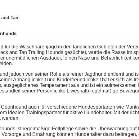
 and Tan
enhunds
für die Waschbärenjagd in den ländlichen Gebieten der Verein
ck and Tan Trailing Hounds gezüchtet, wurde die Rasse im spät
ihrer unermüdlichen Ausdauer, feinen Nase und Beharrlichkeit
elden.
und jedoch von seiner Rolle als reiner Jagdhund entfernt und i
r Anhänglichkeit und Kinderfreundlichkeit hat er sich als treue
 ausgeglichenes Temperament aus und ist ein aufmerksamer, lie
r Bestandteil seiner Persönlichkeit, weshalb regelmäßige Beweg
 Coonhound auch für verschiedene Hundesportarten wie Mantrai
em idealen Trainingspartner für aktive Hundehalter. Mit der ri
t werden.
hounds ist regelmäßige Fellpflege sowie die Überwachung auf
n Vorsorge und Ernährung können Hundehalter dazu beitragen, da