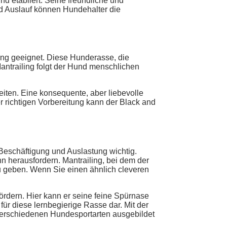
 etabliert. Seine freundliche und
und Auslauf können Hundehalter die
ing geeignet. Diese Hunderasse, die
 Mantrailing folgt der Hund menschlichen
eiten. Eine konsequente, aber liebevolle
r richtigen Vorbereitung kann der Black and
Beschäftigung und Auslastung wichtig.
n herausfordern. Mantrailing, bei dem der
 zu geben. Wenn Sie einen ähnlich cleveren
rdern. Hier kann er seine feine Spürnase
ür diese lernbegierige Rasse dar. Mit der
verschiedenen Hundesportarten ausgebildet