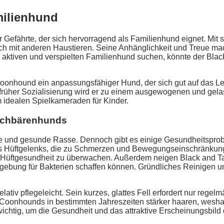
milienhund
r Gefährte, der sich hervorragend als Familienhund eignet. Mit 
ich mit anderen Haustieren. Seine Anhänglichkeit und Treue mac
inen aktiven und verspielten Familienhund suchen, könnte der 
Coonhound ein anpassungsfähiger Hund, der sich gut auf das Leb
d früher Sozialisierung wird er zu einem ausgewogenen und g
 idealen Spielkameraden für Kinder.
schbärenhunds
 und gesunde Rasse. Dennoch gibt es einige Gesundheitsproble
 des Hüftgelenks, die zu Schmerzen und Bewegungseinschränku
 Hüftgesundheit zu überwachen. Außerdem neigen Black and
gebung für Bakterien schaffen können. Gründliches Reinigen u
lativ pflegeleicht. Sein kurzes, glattes Fell erfordert nur reg
n Coonhounds in bestimmten Jahreszeiten stärker haaren, wesha
 wichtig, um die Gesundheit und das attraktive Erscheinungsbild