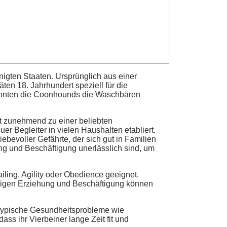
igten Staaten. Ursprünglich aus einer
en 18. Jahrhundert speziell für die
 konnten die Coonhounds die Waschbären
st zunehmend zu einer beliebten
r Begleiter in vielen Haushalten etabliert.
bevoller Gefährte, der sich gut in Familien
ung und Beschäftigung unerlässlich sind, um
ling, Agility oder Obedience geeignet.
chtigen Erziehung und Beschäftigung können
 typische Gesundheitsprobleme wie
ss ihr Vierbeiner lange Zeit fit und