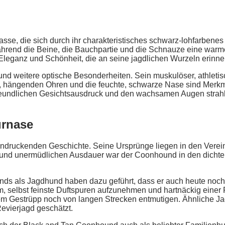
se, die sich durch ihr charakteristisches schwarz-lohfarbenes F
hrend die Beine, die Bauchpartie und die Schnauze eine warme
Eleganz und Schönheit, die an seine jagdlichen Wurzeln erinner
nd weitere optische Besonderheiten. Sein muskulöser, athleti
gen, hängenden Ohren und die feuchte, schwarze Nase sind Mer
reundlichen Gesichtsausdruck und den wachsamen Augen strahlt
ürnase
druckenden Geschichte. Seine Ursprünge liegen in den Vereinig
 und unermüdlichen Ausdauer war der Coonhound in den dichte
ds als Jagdhund haben dazu geführt, dass er auch heute noch
selbst feinste Duftspuren aufzunehmen und hartnäckig einer Fähr
tem Gestrüpp noch von langen Strecken entmutigen. Ähnliche J
Revierjagd geschätzt.