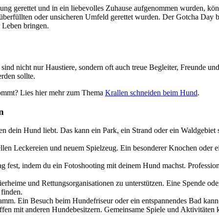
tung gerettet und in ein liebevolles Zuhause aufgenommen wurden, kön
berfüllten oder unsicheren Umfeld gerettet wurden. Der Gotcha Day b
r Leben bringen.
ind nicht nur Haustiere, sondern oft auch treue Begleiter, Freunde u
rden sollte.
 kommt? Lies hier mehr zum Thema
Krallen schneiden beim Hund
.
n
n dein Hund liebt. Das kann ein Park, ein Strand oder ein Waldgebiet
len Leckereien und neuem Spielzeug. Ein besonderer Knochen oder ei
g fest, indem du ein Fotoshooting mit deinem Hund machst. Professio
erheime und Rettungsorganisationen zu unterstützen. Eine Spende ode
 finden.
. Ein Besuch beim Hundefriseur oder ein entspannendes Bad kann de
reffen mit anderen Hundebesitzern. Gemeinsame Spiele und Aktivitäten 