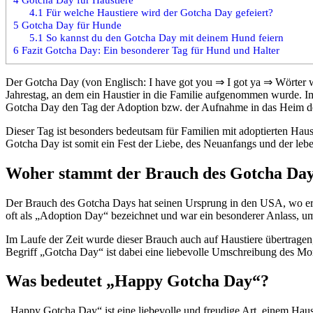
4.1
Für welche Haustiere wird der Gotcha Day gefeiert?
5
Gotcha Day für Hunde
5.1
So kannst du den Gotcha Day mit deinem Hund feiern
6
Fazit Gotcha Day: Ein besonderer Tag für Hund und Halter
Der Gotcha Day (von Englisch: I have got you ⇒ I got ya ⇒ Wörter 
Jahrestag, an dem ein Haustier in die Familie aufgenommen wurde. Im
Gotcha Day den Tag der Adoption bzw. der Aufnahme in das Heim des
Dieser Tag ist besonders bedeutsam für Familien mit adoptierten Hau
Gotcha Day ist somit ein Fest der Liebe, des Neuanfangs und der leb
Woher stammt der Brauch des Gotcha Da
Der Brauch des Gotcha Days hat seinen Ursprung in den USA, wo er 
oft als „Adoption Day“ bezeichnet und war ein besonderer Anlass, um 
Im Laufe der Zeit wurde dieser Brauch auch auf Haustiere übertrage
Begriff „Gotcha Day“ ist dabei eine liebevolle Umschreibung des M
Was bedeutet „Happy Gotcha Day“?
„Happy Gotcha Day“ ist eine liebevolle und freudige Art, einem Haust