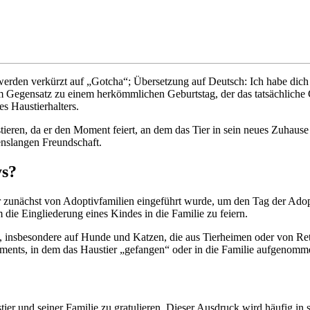
werden verkürzt auf „Gotcha“; Übersetzung auf Deutsch: Ich habe dich
 Gegensatz zu einem herkömmlichen Geburtstag, der das tatsächliche Ge
 Haustierhalters.
stieren, da er den Moment feiert, an dem das Tier in sein neues Zuhaus
enslangen Freundschaft.
ys?
zunächst von Adoptivfamilien eingeführt wurde, um den Tag der Adopt
die Eingliederung eines Kindes in die Familie zu feiern.
n, insbesondere auf Hunde und Katzen, die aus Tierheimen oder von Re
oments, in dem das Haustier „gefangen“ oder in die Familie aufgenom
ier und seiner Familie zu gratulieren. Dieser Ausdruck wird häufig in 