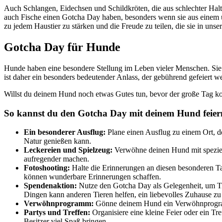
Auch Schlangen, Eidechsen und Schildkröten, die aus schlechter Hal
auch Fische einen Gotcha Day haben, besonders wenn sie aus einem ü
zu jedem Haustier zu stärken und die Freude zu teilen, die sie in unse
Gotcha Day für Hunde
Hunde haben eine besondere Stellung im Leben vieler Menschen. Sie s
ist daher ein besonders bedeutender Anlass, der gebührend gefeiert we
Willst du deinem Hund noch etwas Gutes tun, bevor der große Tag
So kannst du den Gotcha Day mit deinem Hund feier
Ein besonderer Ausflug:
Plane einen Ausflug zu einem Ort, de
Natur genießen kann.
Leckereien und Spielzeug:
Verwöhne deinen Hund mit speziel
aufregender machen.
Fotoshooting:
Halte die Erinnerungen an diesen besonderen Ta
können wunderbare Erinnerungen schaffen.
Spendenaktion:
Nutze den Gotcha Day als Gelegenheit, um Ti
Dingen kann anderen Tieren helfen, ein liebevolles Zuhause zu
Verwöhnprogramm:
Gönne deinem Hund ein Verwöhnprogramm
Partys und Treffen:
Organisiere eine kleine Feier oder ein T
Besitzer viel Spaß bringen.