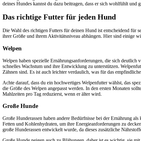
deines Hundes kannst du dazu beitragen, dass er sich wohlfühlt und g
Das richtige Futter für jeden Hund
Die Wahl des richtigen Futters für deinen Hund ist entscheidend für
ihrer Größe und ihrem Aktivitätsniveau abhängen. Hier sind einige wic
Welpen
Welpen haben spezielle Ernährungsanforderungen, die sich deutlich vo
schnelles Wachstum und ihre Entwicklung zu unterstützen. Welpenfut
Zähnen sind. Es ist auch leichter verdaulich, was für das empfindlic
Achte darauf, dass du ein hochwertiges Welpenfutter wählst, das spez
die Größe des Welpen angepasst werden. In den ersten Monaten solltes
Mahlzeiten pro Tag reduzierst, wenn er älter wird.
Große Hunde
Große Hunderassen haben andere Bedürfnisse bei der Ernährung als k
Fetten und Kohlenhydraten, um ihre Energieanforderungen zu decken u
große Hunderassen entwickelt wurde, da dieses zusätzliche Nährstoff
Große Hunde neigen auch zu Blähungen, daher ist es wichtig, sie mit k