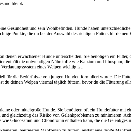
esund bleibt.
 seine Gesundheit und sein Wohlbefinden. Hunde haben unterschiedliche
htige Punkte, die du bei der Auswahl des richtigen Futters für deinen 
n denen erwachsener Hunde unterscheiden. Sie benötigen ein Futter, da
ter enthält die notwendigen Nährstoffe wie Kalzium und Phosphor, di
he Verdauungssystem eines Welpen wichtig ist.
iell für die Bedürfnisse von jungen Hunden formuliert wurde. Die Futt
t du deinen Welpen viermal täglich füttern, bevor du die Fütterung allm
leine oder mittelgroße Hunde. Sie benötigen oft ein Hundefutter mit 
nd gleichzeitig das Risiko von Gelenkproblemen zu minimieren. Achte 
e wie Glucosamin und Chondroitin enthalten kann, die die Gelenkgesun
leineren, häufigeren Mahlzeiten zu füttern, anstatt eine große Mahlzei