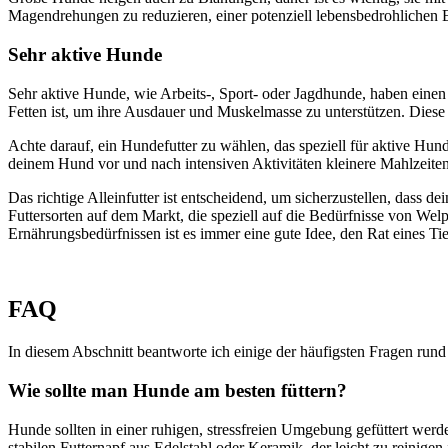
Magendrehungen zu reduzieren, einer potenziell lebensbedrohlichen 
Sehr aktive Hunde
Sehr aktive Hunde, wie Arbeits-, Sport- oder Jagdhunde, haben einen
Fetten ist, um ihre Ausdauer und Muskelmasse zu unterstützen. Dies
Achte darauf, ein Hundefutter zu wählen, das speziell für aktive Hu
deinem Hund vor und nach intensiven Aktivitäten kleinere Mahlzeiten 
Das richtige Alleinfutter ist entscheidend, um sicherzustellen, dass d
Futtersorten auf dem Markt, die speziell auf die Bedürfnisse von W
Ernährungsbedürfnissen ist es immer eine gute Idee, den Rat eines Tie
FAQ
In diesem Abschnitt beantworte ich einige der häufigsten Fragen rund 
Wie sollte man Hunde am besten füttern?
Hunde sollten in einer ruhigen, stressfreien Umgebung gefüttert werd
stabilen Futternapf aus Edelstahl oder Keramik, der leicht zu reinigen