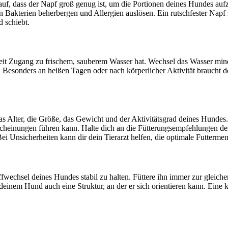
arauf, dass der Napf groß genug ist, um die Portionen deines Hundes au
n Bakterien beherbergen und Allergien auslösen. Ein rutschfester Napf so
 schiebt.
erzeit Zugang zu frischem, sauberem Wasser hat. Wechsel das Wasser min
Besonders an heißen Tagen oder nach körperlicher Aktivität braucht dei
as Alter, die Größe, das Gewicht und der Aktivitätsgrad deines Hunde
einungen führen kann. Halte dich an die Fütterungsempfehlungen des F
i Unsicherheiten kann dir dein Tierarzt helfen, die optimale Futtermen
wechsel deines Hundes stabil zu halten. Füttere ihn immer zur gleichen 
 deinem Hund auch eine Struktur, an der er sich orientieren kann. Ein