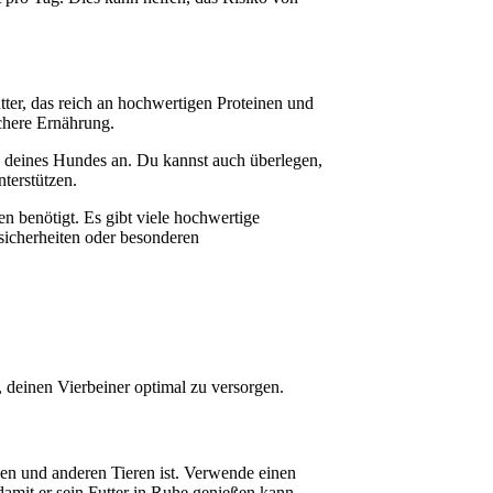
ter, das reich an hochwertigen Proteinen und
chere Ernährung.
au deines Hundes an. Du kannst auch überlegen,
terstützen.
en benötigt. Es gibt viele hochwertige
sicherheiten oder besonderen
, deinen Vierbeiner optimal zu versorgen.
gen und anderen Tieren ist. Verwende einen
 damit er sein Futter in Ruhe genießen kann.