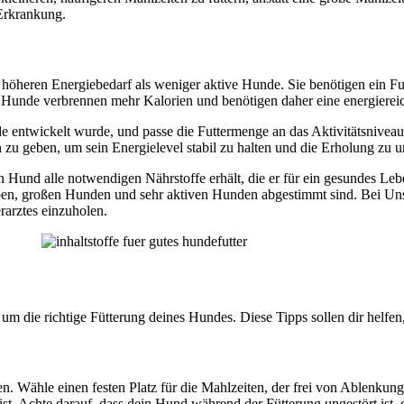
Erkrankung.
 höheren Energiebedarf als weniger aktive Hunde. Sie benötigen ein Fut
e Hunde verbrennen mehr Kalorien und benötigen daher eine energierei
nde entwickelt wurde, und passe die Futtermenge an das Aktivitätsnive
zu geben, um sein Energielevel stabil zu halten und die Erholung zu un
ein Hund alle notwendigen Nährstoffe erhält, die er für ein gesundes Leb
elpen, großen Hunden und sehr aktiven Hunden abgestimmt sind. Bei Un
rarztes einzuholen.
um die richtige Fütterung deines Hundes. Diese Tipps sollen dir helfen
en. Wähle einen festen Platz für die Mahlzeiten, der frei von Ablenkun
 ist. Achte darauf, dass dein Hund während der Fütterung ungestört ist,