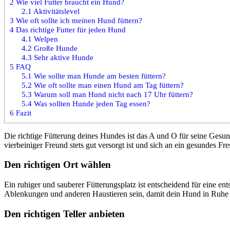
2
Wie viel Futter braucht ein Hund?
2.1
Aktivitätslevel
3
Wie oft sollte ich meinen Hund füttern?
4
Das richtige Futter für jeden Hund
4.1
Welpen
4.2
Große Hunde
4.3
Sehr aktive Hunde
5
FAQ
5.1
Wie sollte man Hunde am besten füttern?
5.2
Wie oft sollte man einen Hund am Tag füttern?
5.3
Warum soll man Hund nicht nach 17 Uhr füttern?
5.4
Was sollten Hunde jeden Tag essen?
6
Fazit
Die richtige Fütterung deines Hundes ist das A und O für seine Gesund
vierbeiniger Freund stets gut versorgt ist und sich an ein gesundes Fr
Den richtigen Ort wählen
Ein ruhiger und sauberer Fütterungsplatz ist entscheidend für eine en
Ablenkungen und anderen Haustieren sein, damit dein Hund in Ruhe fr
Den richtigen Teller anbieten