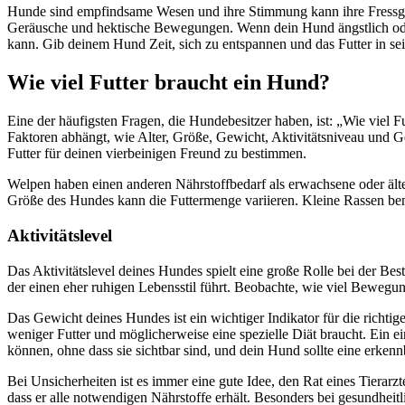
Hunde sind empfindsame Wesen und ihre Stimmung kann ihre Fressgew
Geräusche und hektische Bewegungen. Wenn dein Hund ängstlich oder 
kann. Gib deinem Hund Zeit, sich zu entspannen und das Futter in s
Wie viel Futter braucht ein Hund?
Eine der häufigsten Fragen, die Hundebesitzer haben, ist: „Wie viel 
Faktoren abhängt, wie Alter, Größe, Gewicht, Aktivitätsniveau und G
Futter für deinen vierbeinigen Freund zu bestimmen.
Welpen haben einen anderen Nährstoffbedarf als erwachsene oder ält
Größe des Hundes kann die Futtermenge variieren. Kleine Rassen ben
Aktivitätslevel
Das Aktivitätslevel deines Hundes spielt eine große Rolle bei der Best
der einen eher ruhigen Lebensstil führt. Beobachte, wie viel Beweg
Das Gewicht deines Hundes ist ein wichtiger Indikator für die richt
weniger Futter und möglicherweise eine spezielle Diät braucht. Ein e
können, ohne dass sie sichtbar sind, und dein Hund sollte eine erkenn
Bei Unsicherheiten ist es immer eine gute Idee, den Rat eines Tierarz
dass er alle notwendigen Nährstoffe erhält. Besonders bei gesundhei