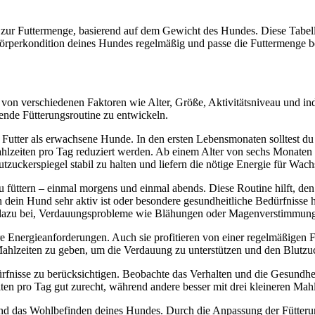
 zur Futtermenge, basierend auf dem Gewicht des Hundes. Diese Tabell
örperkondition deines Hundes regelmäßig und passe die Futtermenge b
 von verschiedenen Faktoren wie Alter, Größe, Aktivitätsniveau und in
sende Fütterungsroutine zu entwickeln.
 Futter als erwachsene Hunde. In den ersten Lebensmonaten solltest du
ahlzeiten pro Tag reduziert werden. Ab einem Alter von sechs Monaten 
utzuckerspiegel stabil zu halten und liefern die nötige Energie für Wa
zu füttern – einmal morgens und einmal abends. Diese Routine hilft, d
 dein Hund sehr aktiv ist oder besondere gesundheitliche Bedürfnisse h
ch dazu bei, Verdauungsprobleme wie Blähungen oder Magenverstimmun
 Energieanforderungen. Auch sie profitieren von einer regelmäßigen F
e Mahlzeiten zu geben, um die Verdauung zu unterstützen und den Blutzuck
Bedürfnisse zu berücksichtigen. Beobachte das Verhalten und die Gesun
n pro Tag gut zurecht, während andere besser mit drei kleineren Mahl
 und das Wohlbefinden deines Hundes. Durch die Anpassung der Fütteru