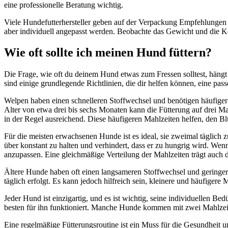
eine professionelle Beratung wichtig.
Viele Hundefutterhersteller geben auf der Verpackung Empfehlungen
aber individuell angepasst werden. Beobachte das Gewicht und die K
Wie oft sollte ich meinen Hund füttern?
Die Frage, wie oft du deinem Hund etwas zum Fressen solltest, hängt
sind einige grundlegende Richtlinien, die dir helfen können, eine pas
Welpen haben einen schnelleren Stoffwechsel und benötigen häufiger
Alter von etwa drei bis sechs Monaten kann die Fütterung auf drei M
in der Regel ausreichend. Diese häufigeren Mahlzeiten helfen, den Bl
Für die meisten erwachsenen Hunde ist es ideal, sie zweimal täglich 
über konstant zu halten und verhindert, dass er zu hungrig wird. Wenn
anzupassen. Eine gleichmäßige Verteilung der Mahlzeiten trägt au
Ältere Hunde haben oft einen langsameren Stoffwechsel und geringere
täglich erfolgt. Es kann jedoch hilfreich sein, kleinere und häufiger
Jeder Hund ist einzigartig, und es ist wichtig, seine individuellen 
besten für ihn funktioniert. Manche Hunde kommen mit zwei Mahlzeite
Eine regelmäßige Fütterungsroutine ist ein Muss für die Gesundheit