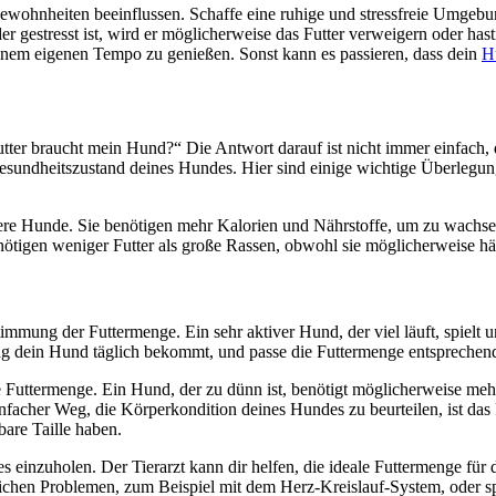
ohnheiten beeinflussen. Schaffe eine ruhige und stressfreie Umgebu
gestresst ist, wird er möglicherweise das Futter verweigern oder has
einem eigenen Tempo zu genießen. Sonst kann es passieren, dass dein
H
Futter braucht mein Hund?“ Die Antwort darauf ist nicht immer einfach,
esundheitszustand deines Hundes. Hier sind einige wichtige Überlegung
ere Hunde. Sie benötigen mehr Kalorien und Nährstoffe, um zu wachse
ötigen weniger Futter als große Rassen, obwohl sie möglicherweise hä
immung der Futtermenge. Ein sehr aktiver Hund, der viel läuft, spielt u
ung dein Hund täglich bekommt, und passe die Futtermenge entsprechen
ige Futtermenge. Ein Hund, der zu dünn ist, benötigt möglicherweise me
infacher Weg, die Körperkondition deines Hundes zu beurteilen, ist das
bare Taille haben.
tes einzuholen. Der Tierarzt kann dir helfen, die ideale Futtermenge fü
tlichen Problemen, zum Beispiel mit dem Herz-Kreislauf-System, oder s