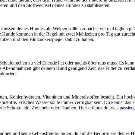
eren und den Stoffwechsel deines Hundes zu stabilisieren.
rfnissen deines Hundes ab. Welpen sollten zunächst viermal täglich ge
e Hunde kommen in der Regel mit zwei Mahlzeiten pro Tag gut zurecht
tützen und den Blutzuckerspiegel stabil zu halten.
chlafengehen zu viel Energie hat oder nachts öfter raus muss. Es ka
Abendmahlzeit gibt deinem Hund genügend Zeit, das Futter zu verdauen
kturiert.
en, Kohlenhydraten, Vitaminen und Mineralstoffen besteht. Ein hochwer
ährstoffe. Frisches Wasser sollte immer verfügbar sein. Du kannst das
 wie Schokolade, Zwiebeln oder Trauben. Hier erfährst du, was
passier
undheit und seine Lebensfreude. Indem du auf die Bedürfnisse deines Hu