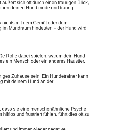
ußert sich oft durch einen traurigen Blick,
können deinen Hund müde und traurig
ck nichts mit dem Gemüt oder dem
zung im Mundraum hindeuten – der Hund wird
ße Rolle dabei spielen, warum dein Hund
 es ein Mensch oder ein anderes Haustier,
uhiges Zuhause sein. Ein Hundetrainer kann
ing mit deinem Hund an der
, dass sie eine menschenähnliche Psyche
los und frustriert fühlen, führt dies oft zu
rliert und immer wieder negative