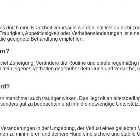
durch eine Krankheit verursacht werden, solltest du nicht zög
urigkeit, Appetitlosigkeit oder Verhaltensänderungen ist eine 
 die geeignete Behandlung empfehlen.
rn?
iel Zuneigung. Verändere die Routine und spiele regelmäßig mi
dein eigenes Verhalten gegenüber dem Hund und versuche, mehr
ird?
en manchmal auch trauriger wirken. Das liegt oft an altersbedin
 besonders gut zu beobachten und ihm die notwendige Unterstü
en. Veränderungen in der Umgebung, der Verlust eines geliebten
tionen zu minimieren und deinem Hund eine sichere und stabile