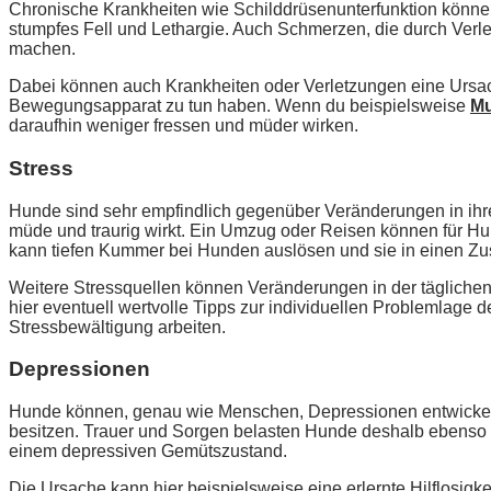
Chronische Krankheiten wie Schilddrüsenunterfunktion können e
stumpfes Fell und Lethargie. Auch Schmerzen, die durch Verl
machen.
Dabei können auch Krankheiten oder Verletzungen eine Ursach
Bewegungsapparat zu tun haben. Wenn du beispielsweise
Mu
daraufhin weniger fressen und müder wirken.
Stress
Hunde sind sehr empfindlich gegenüber Veränderungen in ihr
müde und traurig wirkt. Ein Umzug oder Reisen können für Hund
kann tiefen Kummer bei Hunden auslösen und sie in einen Zust
Weitere Stressquellen können Veränderungen in der täglichen
hier eventuell wertvolle Tipps zur individuellen Problemlag
Stressbewältigung arbeiten.
Depressionen
Hunde können, genau wie Menschen, Depressionen entwickeln
besitzen. Trauer und Sorgen belasten Hunde deshalb ebenso wie
einem depressiven Gemütszustand.
Die Ursache kann hier beispielsweise eine erlernte Hilflosigk