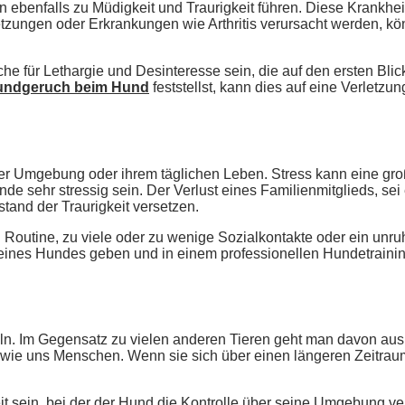
benfalls zu Müdigkeit und Traurigkeit führen. Diese Krankheit ä
etzungen oder Erkrankungen wie Arthritis verursacht werden, 
e für Lethargie und Desinteresse sein, die auf den ersten Bli
ndgeruch beim Hund
feststellst, kann dies auf eine Verlet
er Umgebung oder ihrem täglichen Leben. Stress kann eine gro
e sehr stressig sein. Der Verlust eines Familienmitglieds, sei
and der Traurigkeit versetzen.
 Routine, zu viele oder zu wenige Sozialkontakte oder ein unr
e deines Hundes geben und in einem professionellen Hundetrain
. Im Gegensatz zu vielen anderen Tieren geht man davon aus
 uns Menschen. Wenn sie sich über einen längeren Zeitraum hilf
eit sein, bei der der Hund die Kontrolle über seine Umgebung ve