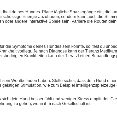
undheit deines Hundes. Plane tägliche Spaziergänge ein, die l
überschüssige Energie abzubauen, sondern kann auch die Stimm
n oder andere interaktive Spiele sein. Variiere die Routen d
ür die Symptome deines Hundes sein könnte, solltest du unbedin
rankheit vorliegt. Je nach Diagnose kann der Tierarzt Medika
rsbedingten Krankheiten kann der Tierarzt einen Behandlungsp
ein Wohlbefinden haben. Stelle sicher, dass dein Hund einen 
 geistigen Stimulation, wie zum Beispiel Intelligenzspielzeug
ich dein Hund besser fühlt und weniger Stress empfindet. Glei
ohnung zu gehen, wenn ihm nach Gesellschaft ist.