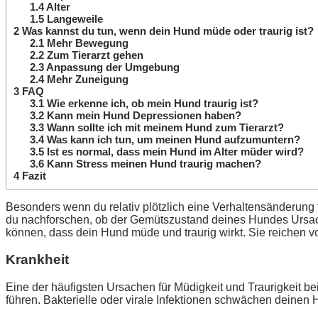
1.4
Alter
1.5
Langeweile
2
Was kannst du tun, wenn dein Hund müde oder traurig ist?
2.1
Mehr Bewegung
2.2
Zum Tierarzt gehen
2.3
Anpassung der Umgebung
2.4
Mehr Zuneigung
3
FAQ
3.1
Wie erkenne ich, ob mein Hund traurig ist?
3.2
Kann mein Hund Depressionen haben?
3.3
Wann sollte ich mit meinem Hund zum Tierarzt?
3.4
Was kann ich tun, um meinen Hund aufzumuntern?
3.5
Ist es normal, dass mein Hund im Alter müder wird?
3.6
Kann Stress meinen Hund traurig machen?
4
Fazit
Besonders wenn du relativ plötzlich eine Verhaltensänderung f
du nachforschen, ob der Gemütszustand deines Hundes Ursache
können, dass dein Hund müde und traurig wirkt. Sie reichen 
Krankheit
Eine der häufigsten Ursachen für Müdigkeit und Traurigkeit 
führen. Bakterielle oder virale Infektionen schwächen deinen