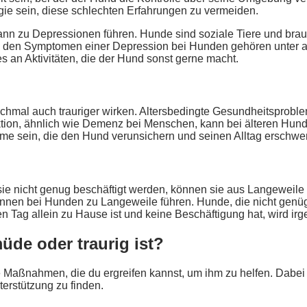
egie sein, diese schlechten Erfahrungen zu vermeiden.
kann zu Depressionen führen. Hunde sind soziale Tiere und br
Zu den Symptomen einer Depression bei Hunden gehören unter an
s an Aktivitäten, die der Hund sonst gerne macht.
al auch trauriger wirken. Altersbedingte Gesundheitsprobleme 
tion, ähnlich wie Demenz bei Menschen, kann bei älteren Hund
me sein, die den Hund verunsichern und seinen Alltag erschwe
sie nicht genug beschäftigt werden, können sie aus Langeweile
en bei Hunden zu Langeweile führen. Hunde, die nicht genüg
Tag allein zu Hause ist und keine Beschäftigung hat, wird irge
de oder traurig ist?
 Maßnahmen, die du ergreifen kannst, um ihm zu helfen. Dabei i
terstützung zu finden.