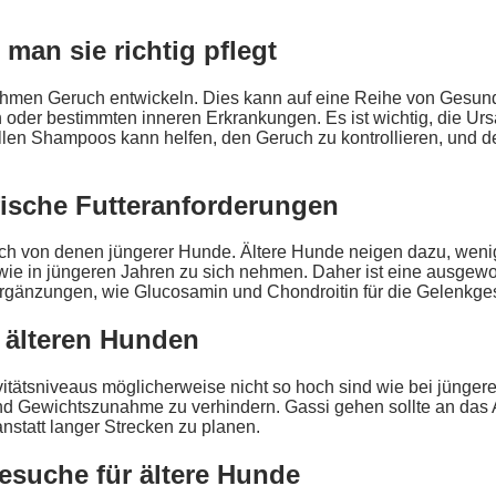
man sie richtig pflegt
ehmen Geruch entwickeln. Dies kann auf eine Reihe von Gesun
oder bestimmten inneren Erkrankungen. Es ist wichtig, die Urs
en Shampoos kann helfen, den Geruch zu kontrollieren, und d
fische Futteranforderungen
ch von denen jüngerer Hunde. Ältere Hunde neigen dazu, wenig
e in jüngeren Jahren zu sich nehmen. Daher ist eine ausgewo
rgänzungen, wie Glucosamin und Chondroitin für die Gelenkgesu
t älteren Hunden
tivitätsniveaus möglicherweise nicht so hoch sind wie bei jün
nd Gewichtszunahme zu verhindern. Gassi gehen sollte an das 
anstatt langer Strecken zu planen.
besuche für ältere Hunde