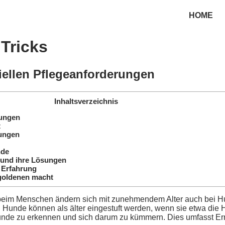
HOME
 Tricks
iellen Pflegeanforderungen
Inhaltsverzeichnis
rungen
t
rungen
nde
 und ihre Lösungen
e Erfahrung
 goldenen macht
 beim Menschen ändern sich mit zunehmendem Alter auch bei H
 Hunde können als älter eingestuft werden, wenn sie etwa die 
er Hunde zu erkennen und sich darum zu kümmern. Dies umfasst 